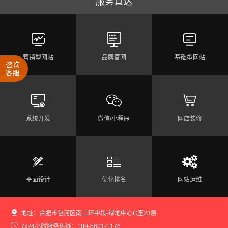
服务直达



营销型网站
品牌官网
基础型网站
咨询
客服



系统开发
微信/小程序
网店装修



平面设计
优化排名
网站运维

地址：合肥市包河区南二环中段-绿地中心C座23层


7x24小时服务热线：189-5601-1176