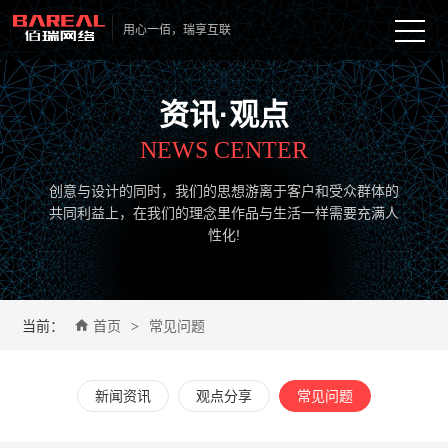
用心一佰，瑞享互联
首页
资讯·观点
服务

NEWS CENTER
网站定制开发

案例
创意与设计的同时，我们的思想游离于客户和受众群体的
共同利益上，在我们的理念里作品与生活一样需要充满人
微信/小程序

性化!
观点

营销推广

新闻资讯

关于

配套服务


当前：
首页
常见问题
观点分享
>

关于佰瑞

联系
常见问题

合作流程

新闻资讯
观点分享
常见问题
人才招聘
